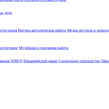
ые дети
ттестация
Научно-методическая работа
Медиа ресурсы и период
воспитание
Музейная и поисковая работа
жения (ЮИД)
Юнармейский марш
Социальное партнерство
Шко