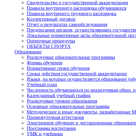
Свидетельство о государственной аккредитации
Правила внутреннего распорядка обучающихся
Правила внутренего трудового распорядка
Коллективный договор
Отчет о результатах самообследования
Предписания органов, осуществляющих государств
Локальные нормативные акты образовательной орг
Оценочные процедуры
ОБЪЕКТЫ СПОРТА
Образование
Реализуемые образовательные программы
Формы обучения
Нормативные сроки обучения
Сроки действия государственной аккредитации
Языки, на которых осуществляется образование (об
Учебный план
Численность обучающихся по реализуемым образ. 
Календарный учебный график
Реализуемые уровни образования
Основные образовательные программы
Методические и иные документы, разработанные 
Промежуточная аттестация
Электронное обучение и дистанционные образоват
Программа воспитания
УМК и учебники