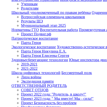
Ученикам
Родителям
Школьный уполномоченный по правам ребёнка
Одаренн
Всероссийская олимпиада школьников
Результы ШЭ
Муниципальный этап 2025
Нормативы ГТО
Воспитательная работа
Промежуточная а
Проект Подвиг.рф
Патриотическое воспитание
Парта Героя
Экологическое воспитание
Художественно-эстетическое 
Парта Героя Никулина Е.А.
Парта Героя Елисеева Сергея
Здоровьесберегающие технологии
Юные инспектора дви
2019-2021
2021-2022
Школа цифровых технологий
Бессмертный полк
Лица войны
Экспедиция памяти
ОТВЕТСТВЕННЫЙ РОДИТЕЛЬ
СОВЕТ ОТЦОВ
Проект 2022 года: "Родитель, в школу!"
Проект 2023 года: " Мы вместе! Мы - сила!"
Проект Безопасность без проблем