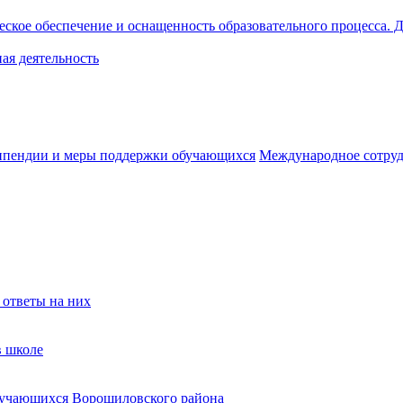
ское обеспечение и оснащенность образовательного процесса. Д
ая деятельность
ипендии и меры поддержки обучающихся
Международное сотруд
 ответы на них
в школе
бучающихся Ворошиловского района