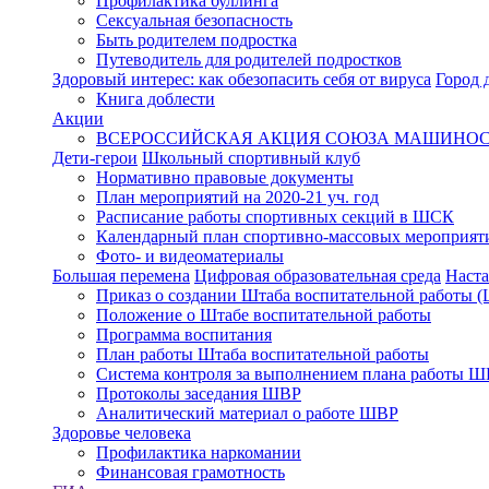
Профилактика буллинга
Сексуальная безопасность
Быть родителем подростка
Путеводитель для родителей подростков
Здоровый интерес: как обезопасить себя от вируса
Город 
Книга доблести
Акции
ВСЕРОССИЙСКАЯ АКЦИЯ СОЮЗА МАШИНОСТ
Дети-герои
Школьный спортивный клуб
Нормативно правовые документы
План мероприятий на 2020-21 уч. год
Расписание работы спортивных секций в ШСК
Календарный план спортивно-массовых мероприят
Фото- и видеоматериалы
Большая перемена
Цифровая образовательная среда
Наста
Приказ о создании Штаба воспитательной работы 
Положение о Штабе воспитательной работы
Программа воспитания
План работы Штаба воспитательной работы
Система контроля за выполнением плана работы 
Протоколы заседания ШВР
Аналитический материал о работе ШВР
Здоровье человека
Профилактика наркомании
Финансовая грамотность