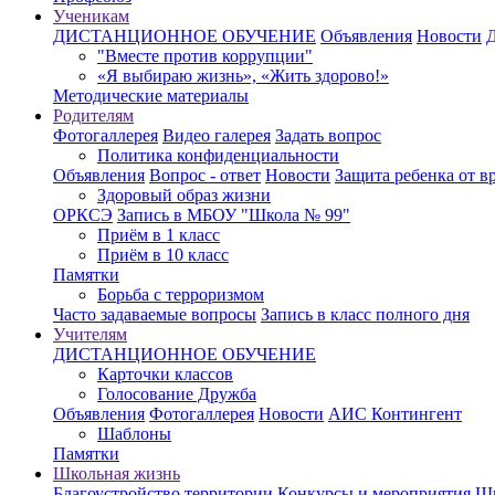
Ученикам
ДИСТАНЦИОННОЕ ОБУЧЕНИЕ
Объявления
Новости
"Вместе против коррупции"
«Я выбираю жизнь», «Жить здорово!»
Методические материалы
Родителям
Фотогаллерея
Видео галерея
Задать вопрос
Политика конфиденциальности
Объявления
Вопрос - ответ
Новости
Защита ребенка от 
Здоровый образ жизни
ОРКСЭ
Запись в МБОУ "Школа № 99"
Приём в 1 класс
Приём в 10 класс
Памятки
Борьба с терроризмом
Часто задаваемые вопросы
Запись в класс полного дня
Учителям
ДИСТАНЦИОННОЕ ОБУЧЕНИЕ
Карточки классов
Голосование Дружба
Объявления
Фотогаллерея
Новости
АИС Контингент
Шаблоны
Памятки
Школьная жизнь
Благоустройство территории
Конкурсы и мероприятия
Шк