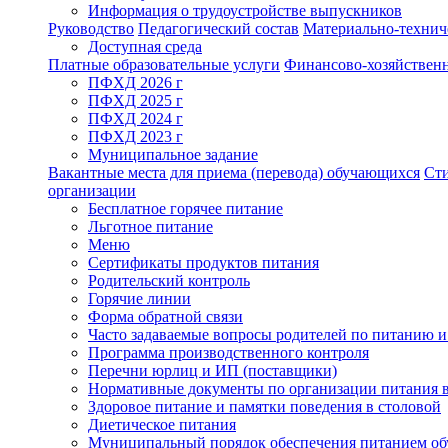
Информация о трудоустройстве выпускников
Руководство
Педагогический состав
Материально-техниче
Доступная среда
Платные образовательные услуги
Финансово-хозяйственн
ПФХД 2026 г
ПФХД 2025 г
ПФХД 2024 г
ПФХД 2023 г
Муниципальное задание
Вакантные места для приема (перевода) обучающихся
Ст
организации
Бесплатное горячее питание
Льготное питание
Меню
Сертификаты продуктов питания
Родительский контроль
Горячие линии
Форма обратной связи
Часто задаваемые вопросы родителей по питанию и
Программа производственного контроля
Перечни юрлиц и ИП (поставщики)
Нормативные документы по организации питания 
Здоровое питание и памятки поведения в столовой
Диетическое питания
Муниципальный порядок обеспечения питанием о