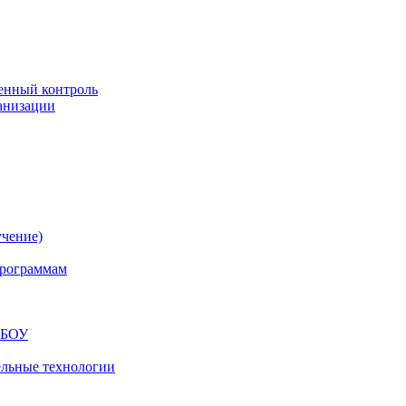
енный контроль
анизации
учение)
программам
МБОУ
ельные технологии