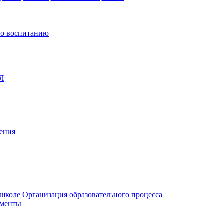
по воспитанию
Я
ения
 школе
Организация образовательного процесса
ументы