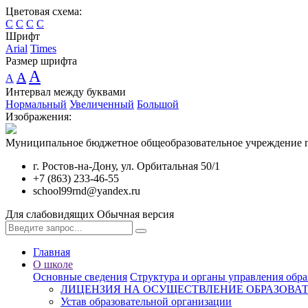
Цветовая схема:
C
C
C
C
Шрифт
Arial
Times
Размер шрифта
A
A
A
Интервал между буквами
Нормальный
Увеличенный
Большой
Изображения:
Муниципальное бюджетное общеобразовательное учреждение г
г. Ростов-на-Дону, ул. Орбитальная 50/1
+7 (863) 233-46-55
school99rnd@yandex.ru
Для слабовидящих
Обычная версия
Главная
О школе
Основные сведения
Структура и органы управления обра
ЛИЦЕНЗИЯ НА ОСУЩЕСТВЛЕНИЕ ОБРАЗОВА
Устав образовательной организации