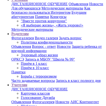
ДИСТАНЦИОННОЕ ОБУЧЕНИЕ
Объявления
Новости
Для обучающихся
Методические материалы
Как
безопасно пользоваться Интернетом
Будущим
абитуриентам
Памятки
Конкурсы
"Вместе против коррупции"
«Я выбираю жизнь», «Жить здорово!»
Методические материалы
Родителям
Фотогаллерея
Видео галерея
Задать вопрос
Политика конфиденциальности
Объявления
Вопрос - ответ
Новости
Защита ребенка от
вредной информации
Здоровый образ жизни
ОРКСЭ
Запись в МБОУ "Школа № 99"
Приём в 1 класс
Приём в 10 класс
Памятки
Борьба с терроризмом
Часто задаваемые вопросы
Запись в класс полного дня
Учителям
ДИСТАНЦИОННОЕ ОБУЧЕНИЕ
Карточки классов
Голосование Дружба
Объявления
Фотогаллерея
Новости
АИС Контингент