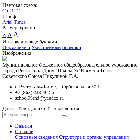
Цветовая схема:
C
C
C
C
Шрифт
Arial
Times
Размер шрифта
A
A
A
Интервал между буквами
Нормальный
Увеличенный
Большой
Изображения:
Муниципальное бюджетное общеобразовательное учреждение
города Ростова-на-Дону "Школа № 99 имени Героя
Советского Союза Никулиной Е.А."
г. Ростов-на-Дону, ул. Орбитальная 50/1
+7 (863) 233-46-55
school99rnd@yandex.ru
Для слабовидящих
Обычная версия
Главная
О школе
Основные сведения
Структура и органы управления