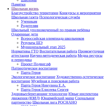
Шаблоны
Памятки
Школьная жизнь
Благоустройство территории
Конкурсы и мероприятия
Школьная газета
Психологическая служба
Ученикам
Родителям
Школьный уполномоченный по правам ребёнка
Одаренные дети
Всероссийская олимпиада школьников
Результы ШЭ
Муниципальный этап 2025
Нормативы ГТО
Воспитательная работа
Промежуточная
аттестация
Научно-методическая работа
Медиа ресурсы
и периодика
Проект Подвиг.рф
Патриотическое воспитание
Парта Героя
Экологическое воспитание
Художественно-эстетическое
воспитание
Музейная и поисковая работа
Парта Героя Никулина Е.А.
Парта Героя Елисеева Сергея
Здоровьесберегающие технологии
Юные инспектора
движения (ЮИД)
Юнармейский марш
Социальное
партнерство
Школьная лига РОСНАНО