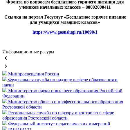
Фронта по вопросам бесплатного горячего питания для
учеников начальных классов – 88002000411
Ссылка на портал Госуслуг «Бесплатное горячее питание
для учащихся младших классов»
https://www.gosuslugi.ru/10090/1
Информационные ресуры
keyboard_arrow_left
keyboard_arrow_right
Минпросвещения России
Федеральная служба по надзору в сфере образования и
науки
Министерство науки и высшего образования Российской
Федерации
Министерство общего и профессионального образования
Ростовской области
Региональная служба по надзору и контролю в сфере
образования Ростовской области
Федеральный институт педагогических измерений
РОЦОИСО