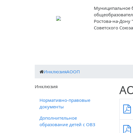
Муниципальное 
общеобразовател
Ростова-на-Дону
Советского Союза
О школе
Ученикам
Родителям
Инклюзия
АООП
А
Инклюзия
Нормативно-правовые
документы
Дополнительное
образование детей с ОВЗ