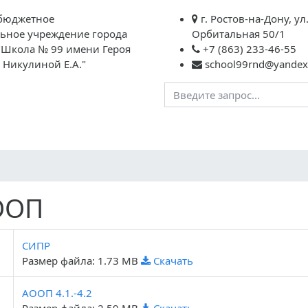
бюджетное
г. Ростов-на-Дону, ул
ьное учреждение города
Орбитальная 50/1
 "Школа № 99 имени Героя
+7 (863) 233-46-55
 Никулиной Е.А."
school99rnd@yandex
Учителям
Школьная жизнь
ГИА
НОК
Инк
ООП
СИПР
Размер файла: 1.73 MB
Скачать
АООП 4.1.-4.2