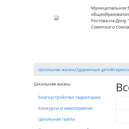
Муниципальное 
общеобразовател
Ростова-на-Дону
Советского Союза
О школе
Ученикам
Родителям
Школьная жизнь
Одаренные дети
Всеросс
Вс
Школьная жизнь
Благоустройство территории
Конкурсы и мероприятия
Школьная газета