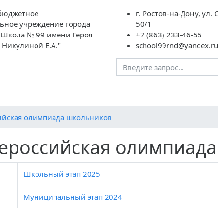
бюджетное
г. Ростов-на-Дону, ул.
ьное учреждение города
50/1
 "Школа № 99 имени Героя
+7 (863) 233-46-55
 Никулиной Е.А."
school99rnd@yandex.ru
Учителям
Школьная жизнь
ГИА
НОК
Инкл
ийская олимпиада школьников
ероссийская олимпиад
Школьный этап 2025
Муниципальный этап 2024