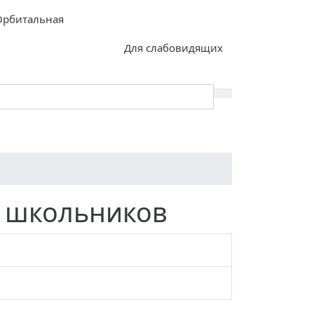
 Орбитальная
Для слабовидящих
юзия
Контакты
Безопасность
а школьников