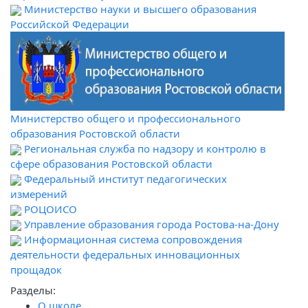
Министерство науки и высшего образования
Российской Федерации
Министерство общего и профессионального
образования Ростовской области
Региональная служба по надзору и контролю в
сфере образования Ростовской области
Федеральный институт педагогических
измерений
РОЦОИСО
Управление образования города Ростова-на-Дону
Информационная система сопровождения
деятельности федеральных инновационных
прощадок
Разделы:
О школе