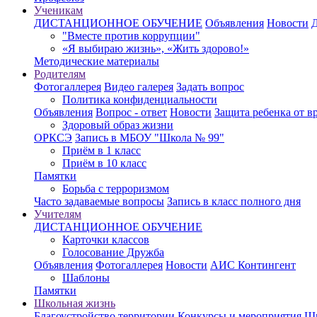
Ученикам
ДИСТАНЦИОННОЕ ОБУЧЕНИЕ
Объявления
Новости
"Вместе против коррупции"
«Я выбираю жизнь», «Жить здорово!»
Методические материалы
Родителям
Фотогаллерея
Видео галерея
Задать вопрос
Политика конфиденциальности
Объявления
Вопрос - ответ
Новости
Защита ребенка от 
Здоровый образ жизни
ОРКСЭ
Запись в МБОУ "Школа № 99"
Приём в 1 класс
Приём в 10 класс
Памятки
Борьба с терроризмом
Часто задаваемые вопросы
Запись в класс полного дня
Учителям
ДИСТАНЦИОННОЕ ОБУЧЕНИЕ
Карточки классов
Голосование Дружба
Объявления
Фотогаллерея
Новости
АИС Контингент
Шаблоны
Памятки
Школьная жизнь
Благоустройство территории
Конкурсы и мероприятия
Шк