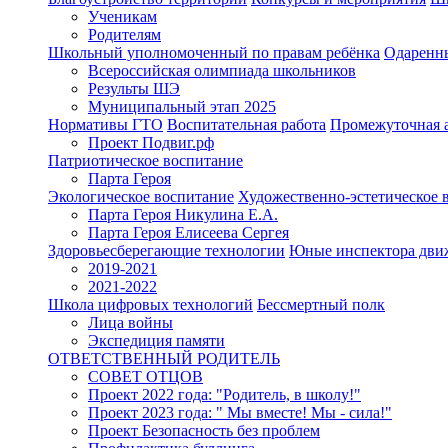
Ученикам
Родителям
Школьный уполномоченный по правам ребёнка
Одаренн
Всероссийская олимпиада школьников
Результы ШЭ
Муниципальный этап 2025
Нормативы ГТО
Воспитательная работа
Промежуточная а
Проект Подвиг.рф
Патриотическое воспитание
Парта Героя
Экологическое воспитание
Художественно-эстетическое 
Парта Героя Никулина Е.А.
Парта Героя Елисеева Сергея
Здоровьесберегающие технологии
Юные инспектора дви
2019-2021
2021-2022
Школа цифровых технологий
Бессмертный полк
Лица войны
Экспедиция памяти
ОТВЕТСТВЕННЫЙ РОДИТЕЛЬ
СОВЕТ ОТЦОВ
Проект 2022 года: "Родитель, в школу!"
Проект 2023 года: " Мы вместе! Мы - сила!"
Проект Безопасность без проблем