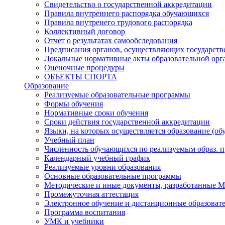
Свидетельство о государственной аккредитации
Правила внутреннего распорядка обучающихся
Правила внутренего трудового распорядка
Коллективный договор
Отчет о результатах самообследования
Предписания органов, осуществляющих государств
Локальные нормативные акты образовательной орг
Оценочные процедуры
ОБЪЕКТЫ СПОРТА
Образование
Реализуемые образовательные программы
Формы обучения
Нормативные сроки обучения
Сроки действия государственной аккредитации
Языки, на которых осуществляется образование (об
Учебный план
Численность обучающихся по реализуемым образ. 
Календарный учебный график
Реализуемые уровни образования
Основные образовательные программы
Методические и иные документы, разработанные 
Промежуточная аттестация
Электронное обучение и дистанционные образоват
Программа воспитания
УМК и учебники