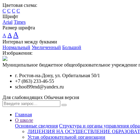
Цветовая схема:
C
C
C
C
Шрифт
Arial
Times
Размер шрифта
A
A
A
Интервал между буквами
Нормальный
Увеличенный
Большой
Изображения:
Муниципальное бюджетное общеобразовательное учреждение г
г. Ростов-на-Дону, ул. Орбитальная 50/1
+7 (863) 233-46-55
school99rnd@yandex.ru
Для слабовидящих
Обычная версия
Главная
О школе
Основные сведения
Структура и органы управления обра
ЛИЦЕНЗИЯ НА ОСУЩЕСТВЛЕНИЕ ОБРАЗОВА
Устав образовательной организации