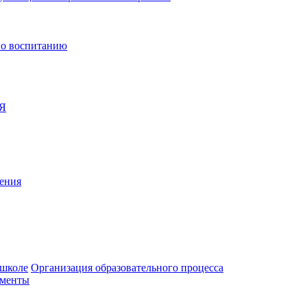
по воспитанию
Я
ения
 школе
Организация образовательного процесса
ументы