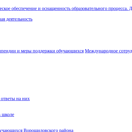
ское обеспечение и оснащенность образовательного процесса. Д
ая деятельность
ипендии и меры поддержки обучающихся
Международное сотруд
 ответы на них
в школе
бучающихся Ворошиловского района