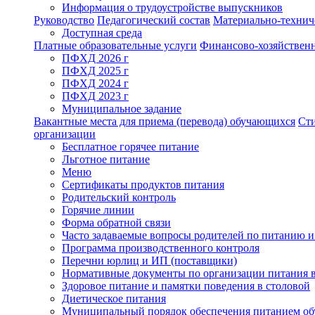
Информация о трудоустройстве выпускников
Руководство
Педагогический состав
Материально-техниче
Доступная среда
Платные образовательные услуги
Финансово-хозяйственн
ПФХД 2026 г
ПФХД 2025 г
ПФХД 2024 г
ПФХД 2023 г
Муниципальное задание
Вакантные места для приема (перевода) обучающихся
Ст
организации
Бесплатное горячее питание
Льготное питание
Меню
Сертификаты продуктов питания
Родительский контроль
Горячие линии
Форма обратной связи
Часто задаваемые вопросы родителей по питанию и
Программа производственного контроля
Перечни юрлиц и ИП (поставщики)
Нормативные документы по организации питания 
Здоровое питание и памятки поведения в столовой
Диетическое питания
Муниципальный порядок обеспечения питанием о