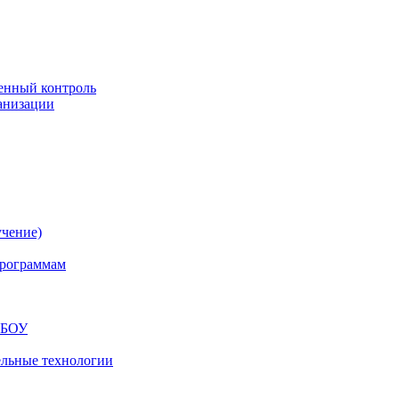
енный контроль
анизации
учение)
программам
МБОУ
ельные технологии