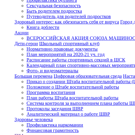
Профилактика буллинга
Сексуальная безопасность
Быть родителем подростка
Путеводитель для родителей подростков
Здоровый интерес: как обезопасить себя от вируса
Город 
Книга доблести
Акции
ВСЕРОССИЙСКАЯ АКЦИЯ СОЮЗА МАШИНОСТ
Дети-герои
Школьный спортивный клуб
Нормативно правовые документы
План мероприятий на 2020-21 уч. год
Расписание работы спортивных секций в ШСК
Календарный план спортивно-массовых мероприят
Фото- и видеоматериалы
Большая перемена
Цифровая образовательная среда
Наста
Приказ о создании Штаба воспитательной работы 
Положение о Штабе воспитательной работы
Программа воспитания
План работы Штаба воспитательной работы
Система контроля за выполнением плана работы 
Протоколы заседания ШВР
Аналитический материал о работе ШВР
Здоровье человека
Профилактика наркомании
Финансовая грамотность