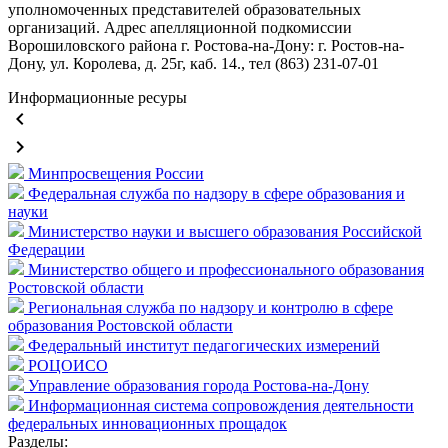
уполномоченных представителей образовательных
организаций. Адрес апелляционной подкомиссии
Ворошиловского района г. Ростова-на-Дону: г. Ростов-на-
Дону, ул. Королева, д. 25г, каб. 14., тел (863) 231-07-01
Информационные ресуры
keyboard_arrow_left
keyboard_arrow_right
Минпросвещения России
Федеральная служба по надзору в сфере образования и
науки
Министерство науки и высшего образования Российской
Федерации
Министерство общего и профессионального образования
Ростовской области
Региональная служба по надзору и контролю в сфере
образования Ростовской области
Федеральный институт педагогических измерений
РОЦОИСО
Управление образования города Ростова-на-Дону
Информационная система сопровождения деятельности
федеральных инновационных прощадок
Разделы: