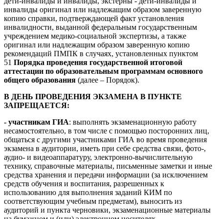
дети-инвалиды и инвалиды, экстерны - дети-инвалиды и
инвалиды оригинал или надлежащим образом заверенную
копию справки, подтверждающей факт установления
инвалидности, выданной федеральным государственным
учреждением медико-социальной экспертизы, а также
оригинал или надлежащим образом заверенную копию
рекомендаций ПМПК в случаях, установленных пунктом
51
Порядка проведения государственной итоговой
аттестации по образовательным программам основного
общего образования
(далее – Порядок).
В ДЕНЬ ПРОВЕДЕНИЯ ЭКЗАМЕНА В ПУНКТЕ
ЗАПРЕЩАЕТСЯ:
- участникам ГИА
: выполнять экзаменационную работу
несамостоятельно, в том числе с помощью посторонних лиц,
общаться с другими участниками ГИА во время проведения
экзамена в аудитории, иметь при себе средства связи, фото-,
аудио- и видеоаппаратуру, электронно-вычислительную
технику, справочные материалы, письменные заметки и иные
средства хранения и передачи информации (за исключением
средств обучения и воспитания, разрешенных к
использованию для выполнения заданий КИМ по
соответствующим учебным предметам), выносить из
аудиторий и пункта черновики, экзаменационные материалы
на бумажном и (или) электронном носителях,