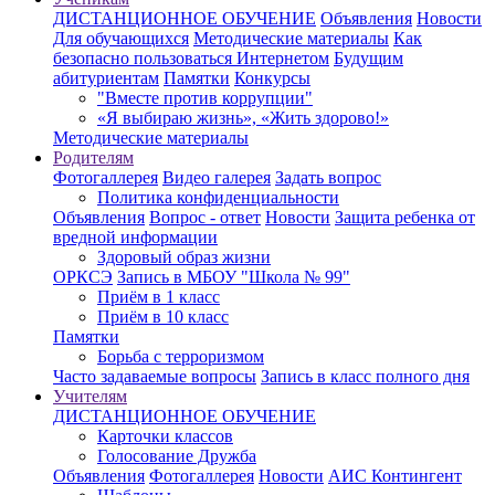
ДИСТАНЦИОННОЕ ОБУЧЕНИЕ
Объявления
Новости
Для обучающихся
Методические материалы
Как
безопасно пользоваться Интернетом
Будущим
абитуриентам
Памятки
Конкурсы
"Вместе против коррупции"
«Я выбираю жизнь», «Жить здорово!»
Методические материалы
Родителям
Фотогаллерея
Видео галерея
Задать вопрос
Политика конфиденциальности
Объявления
Вопрос - ответ
Новости
Защита ребенка от
вредной информации
Здоровый образ жизни
ОРКСЭ
Запись в МБОУ "Школа № 99"
Приём в 1 класс
Приём в 10 класс
Памятки
Борьба с терроризмом
Часто задаваемые вопросы
Запись в класс полного дня
Учителям
ДИСТАНЦИОННОЕ ОБУЧЕНИЕ
Карточки классов
Голосование Дружба
Объявления
Фотогаллерея
Новости
АИС Контингент