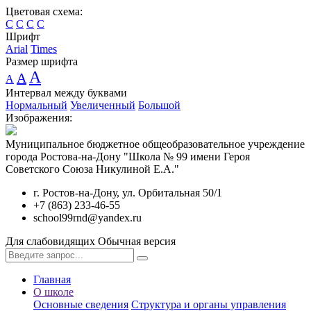
Цветовая схема:
C
C
C
C
Шрифт
Arial
Times
Размер шрифта
A
A
A
Интервал между буквами
Нормальный
Увеличенный
Большой
Изображения:
Муниципальное бюджетное общеобразовательное учреждение
города Ростова-на-Дону "Школа № 99 имени Героя
Советского Союза Никулиной Е.А."
г. Ростов-на-Дону, ул. Орбитальная 50/1
+7 (863) 233-46-55
school99rnd@yandex.ru
Для слабовидящих
Обычная версия
Главная
О школе
Основные сведения
Структура и органы управления