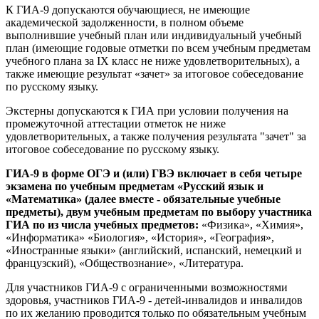
К ГИА-9 допускаются обучающиеся, не имеющие
академической задолженности, в полном объеме
выполнившие учебный план или индивидуальный учебный
план (имеющие годовые отметки по всем учебным предметам
учебного плана за IX класс не ниже удовлетворительных), а
также имеющие результат «зачет» за итоговое собеседование
по русскому языку.
Экстерны допускаются к ГИА при условии получения на
промежуточной аттестации отметок не ниже
удовлетворительных, а также получения результата "зачет" за
итоговое собеседование по русскому языку.
ГИА-9 в форме ОГЭ и (или) ГВЭ включает в себя четыре
экзамена по учебным предметам «Русский язык и
«Математика» (далее вместе - обязательные учебные
предметы), двум учебным предметам по выбору участника
ГИА по из числа учебных предметов:
«Физика», «Химия»,
«Информатика» «Биология», «История», «География»,
«Иностранные языки» (английский, испанский, немецкий и
французский), «Обществознание», «Литература.
Для участников ГИА-9 с ограниченными возможностями
здоровья, участников ГИА-9 - детей-инвалидов и инвалидов
по их желанию проводится только по обязательным учебным