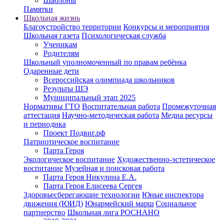
Шаблоны
Памятки
Школьная жизнь
Благоустройство территории
Конкурсы и мероприятия
Школьная газета
Психологическая служба
Ученикам
Родителям
Школьный уполномоченный по правам ребёнка
Одаренные дети
Всероссийская олимпиада школьников
Результы ШЭ
Муниципальный этап 2025
Нормативы ГТО
Воспитательная работа
Промежуточная
аттестация
Научно-методическая работа
Медиа ресурсы
и периодика
Проект Подвиг.рф
Патриотическое воспитание
Парта Героя
Экологическое воспитание
Художественно-эстетическое
воспитание
Музейная и поисковая работа
Парта Героя Никулина Е.А.
Парта Героя Елисеева Сергея
Здоровьесберегающие технологии
Юные инспектора
движения (ЮИД)
Юнармейский марш
Социальное
партнерство
Школьная лига РОСНАНО