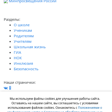
Минпросвещения России
Ф
обра
Разделы:
О школе
Ученикам
Родителям
Учителям
Школьная жизнь
ГИА
НОК
Инклюзия
Безопасность
Наши странички:
Наши контакты:
г. Ростов-на-Дону, ул. Орбитальная 50/1
Мы используем файлы cookies для улучшения работы сайта.
Оставаясь на нашем сайте, вы соглашаетесь с условиями
+7 (863) 233-46-55
использования файлов cookies. Ознакомтесь с
Положениями о
school99rnd@yandex.ru