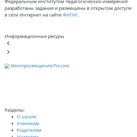
Федеральным институтом педагогических измерений
разработаны задания и размещены в открытом доступе
в сети Интернет на сайте
ФИПИ
.
Информационные ресуры
keyboard_arrow_left
keyboard_arrow_right
Минпросвещения России
Ф
обра
Разделы:
О школе
Ученикам
Родителям
Учителям