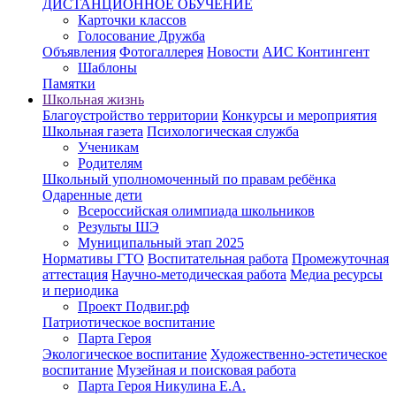
ДИСТАНЦИОННОЕ ОБУЧЕНИЕ
Карточки классов
Голосование Дружба
Объявления
Фотогаллерея
Новости
АИС Контингент
Шаблоны
Памятки
Школьная жизнь
Благоустройство территории
Конкурсы и мероприятия
Школьная газета
Психологическая служба
Ученикам
Родителям
Школьный уполномоченный по правам ребёнка
Одаренные дети
Всероссийская олимпиада школьников
Результы ШЭ
Муниципальный этап 2025
Нормативы ГТО
Воспитательная работа
Промежуточная
аттестация
Научно-методическая работа
Медиа ресурсы
и периодика
Проект Подвиг.рф
Патриотическое воспитание
Парта Героя
Экологическое воспитание
Художественно-эстетическое
воспитание
Музейная и поисковая работа
Парта Героя Никулина Е.А.