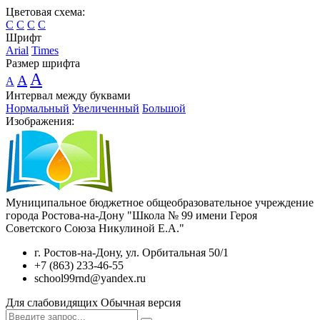
Цветовая схема:
C
C
C
C
Шрифт
Arial
Times
Размер шрифта
A
A
A
Интервал между буквами
Нормальный
Увеличенный
Большой
Изображения:
Муниципальное бюджетное общеобразовательное учреждение
города Ростова-на-Дону "Школа № 99 имени Героя
Советского Союза Никулиной Е.А."
г. Ростов-на-Дону, ул. Орбитальная 50/1
+7 (863) 233-46-55
school99rnd@yandex.ru
Для слабовидящих
Обычная версия