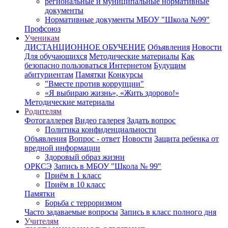
региональные и муниципальные нормативные
документы
Нормативные документы МБОУ "Школа №99"
Профсоюз
Ученикам
ДИСТАНЦИОННОЕ ОБУЧЕНИЕ
Объявления
Новости
Для обучающихся
Методические материалы
Как
безопасно пользоваться Интернетом
Будущим
абитуриентам
Памятки
Конкурсы
"Вместе против коррупции"
«Я выбираю жизнь», «Жить здорово!»
Методические материалы
Родителям
Фотогаллерея
Видео галерея
Задать вопрос
Политика конфиденциальности
Объявления
Вопрос - ответ
Новости
Защита ребенка от
вредной информации
Здоровый образ жизни
ОРКСЭ
Запись в МБОУ "Школа № 99"
Приём в 1 класс
Приём в 10 класс
Памятки
Борьба с терроризмом
Часто задаваемые вопросы
Запись в класс полного дня
Учителям