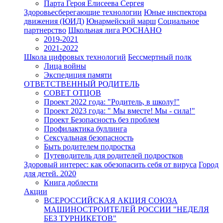
Парта Героя Елисеева Сергея
Здоровьесберегающие технологии
Юные инспектора
движения (ЮИД)
Юнармейский марш
Социальное
партнерство
Школьная лига РОСНАНО
2019-2021
2021-2022
Школа цифровых технологий
Бессмертный полк
Лица войны
Экспедиция памяти
ОТВЕТСТВЕННЫЙ РОДИТЕЛЬ
СОВЕТ ОТЦОВ
Проект 2022 года: "Родитель, в школу!"
Проект 2023 года: " Мы вместе! Мы - сила!"
Проект Безопасность без проблем
Профилактика буллинга
Сексуальная безопасность
Быть родителем подростка
Путеводитель для родителей подростков
Здоровый интерес: как обезопасить себя от вируса
Город
для детей. 2020
Книга доблести
Акции
ВСЕРОССИЙСКАЯ АКЦИЯ СОЮЗА
МАШИНОСТРОИТЕЛЕЙ РОССИИ "НЕДЕЛЯ
БЕЗ ТУРНИКЕТОВ"