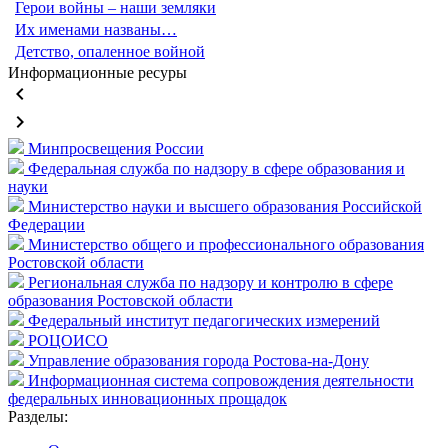
Герои войны – наши земляки
Их именами названы…
Детство, опаленное войной
Информационные ресуры
keyboard_arrow_left
keyboard_arrow_right
Минпросвещения России
Федеральная служба по надзору в сфере образования и
науки
Министерство науки и высшего образования Российской
Федерации
Министерство общего и профессионального образования
Ростовской области
Региональная служба по надзору и контролю в сфере
образования Ростовской области
Федеральный институт педагогических измерений
РОЦОИСО
Управление образования города Ростова-на-Дону
Информационная система сопровождения деятельности
федеральных инновационных прощадок
Разделы: