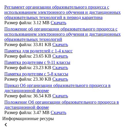
Регламент организации образовательного процесса с
использованием электронного обучения и дистанционных
образовательных технологий в период карантина
Размер файла: 3.12 MB
Скачать
Положение об организации образовательного процесса с
использованием электронного обучения и дистанционных
образовательных технологий
Размер файла: 33.81 KB
Скачать
Памятка для родителей с 1-4 класс
Размер файла: 23.65 KB
Скачать
Памятка родителям с 9-11 классы
Размер файла: 23.23 KB
Скачать
Памятка родителям с 5-8 классы
Размер файла: 23.30 KB
Скачать
Приказ Об организации образовательного процесса в
дистанционной форме
Размер файла: 36.54 KB
Скачать
Положение Об организации образовательного процесса в
дистанционной форме
Размер файла: 3.47 MB
Скачать
Информационные ресуры
keyboard_arrow_left