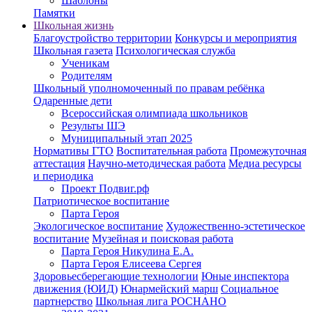
Шаблоны
Памятки
Школьная жизнь
Благоустройство территории
Конкурсы и мероприятия
Школьная газета
Психологическая служба
Ученикам
Родителям
Школьный уполномоченный по правам ребёнка
Одаренные дети
Всероссийская олимпиада школьников
Результы ШЭ
Муниципальный этап 2025
Нормативы ГТО
Воспитательная работа
Промежуточная
аттестация
Научно-методическая работа
Медиа ресурсы
и периодика
Проект Подвиг.рф
Патриотическое воспитание
Парта Героя
Экологическое воспитание
Художественно-эстетическое
воспитание
Музейная и поисковая работа
Парта Героя Никулина Е.А.
Парта Героя Елисеева Сергея
Здоровьесберегающие технологии
Юные инспектора
движения (ЮИД)
Юнармейский марш
Социальное
партнерство
Школьная лига РОСНАНО