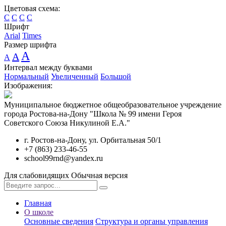
Цветовая схема:
C
C
C
C
Шрифт
Arial
Times
Размер шрифта
A
A
A
Интервал между буквами
Нормальный
Увеличенный
Большой
Изображения:
Муниципальное бюджетное общеобразовательное учреждение
города Ростова-на-Дону "Школа № 99 имени Героя
Советского Союза Никулиной Е.А."
г. Ростов-на-Дону, ул. Орбитальная 50/1
+7 (863) 233-46-55
school99rnd@yandex.ru
Для слабовидящих
Обычная версия
Главная
О школе
Основные сведения
Структура и органы управления