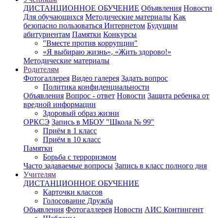
ДИСТАНЦИОННОЕ ОБУЧЕНИЕ
Объявления
Новости
Для обучающихся
Методические материалы
Как
безопасно пользоваться Интернетом
Будущим
абитуриентам
Памятки
Конкурсы
"Вместе против коррупции"
«Я выбираю жизнь», «Жить здорово!»
Методические материалы
Родителям
Фотогаллерея
Видео галерея
Задать вопрос
Политика конфиденциальности
Объявления
Вопрос - ответ
Новости
Защита ребенка от
вредной информации
Здоровый образ жизни
ОРКСЭ
Запись в МБОУ "Школа № 99"
Приём в 1 класс
Приём в 10 класс
Памятки
Борьба с терроризмом
Часто задаваемые вопросы
Запись в класс полного дня
Учителям
ДИСТАНЦИОННОЕ ОБУЧЕНИЕ
Карточки классов
Голосование Дружба
Объявления
Фотогаллерея
Новости
АИС Контингент