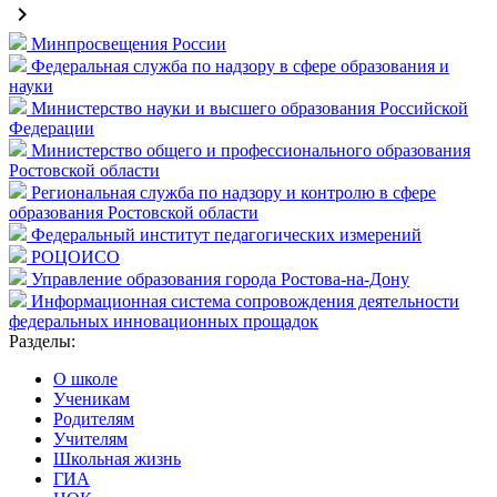
keyboard_arrow_right
Минпросвещения России
Федеральная служба по надзору в сфере образования и
науки
Министерство науки и высшего образования Российской
Федерации
Министерство общего и профессионального образования
Ростовской области
Региональная служба по надзору и контролю в сфере
образования Ростовской области
Федеральный институт педагогических измерений
РОЦОИСО
Управление образования города Ростова-на-Дону
Информационная система сопровождения деятельности
федеральных инновационных прощадок
Разделы:
О школе
Ученикам
Родителям
Учителям
Школьная жизнь
ГИА